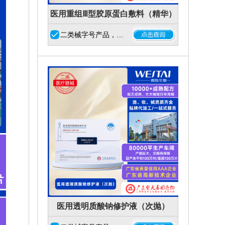
医用重组Ⅲ型胶原蛋白敷料（精华）
二类械字号产品，…
医用透明质酸钠修护液（次抛）