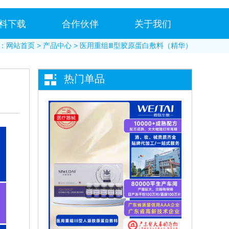
料下载
合作伙伴
关于我们
：
网站首页
>
产品中心
> 医用重组Ⅲ型胶原蛋白敷料（精华）
热门单品