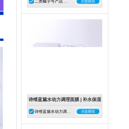
二类械字号产品 …
诗维蓝黛水动力调理面膜 | 补水保湿
修护维稳
诗维蓝黛水动力调…