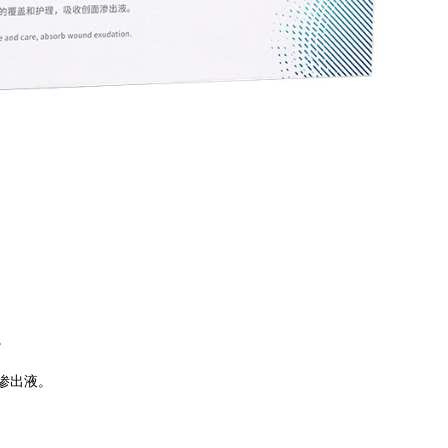
。
渗出液。