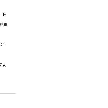
一种
细胞和
和生
面表