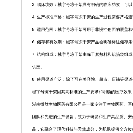
3. 临床功效：械字号冻干絮具有明确的临床功效，可
4. 生产标准严格：械字号冻干絮的生产过程需要严格
5. 适用范围：械字号冻干絮可用于非慢性创面的覆盖
6. 储存和有效期：械字号冻干絮产品会明确标注储存
7. 结构组成：械字号冻干絮由冻干絮敷料和铝箔袋组
供应。
8. 使用渠道广泛：除了可在美容院、超市、店铺等渠
械字号冻干絮因其高标准的生产要求和明确的医疗效果
湖南微肽生物医药有限公司是一家专注于
生物医药、医
团队和先进的生产设备，致力于研发和生产高品质、安
品，它融合了现代科技与天然成分，为肌肤提供全方位