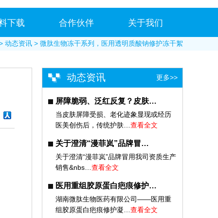
料下载
合作伙伴
关于我们
>
动态资讯
> 微肽生物冻干系列，医用透明质酸钠修护冻干絮
动态资讯
更多>>
屏障脆弱、泛红反复？皮肤…
当皮肤屏障受损、老化迹象显现或经历
医美创伤后，传统护肤…
查看全文
关于澄清“漫菲岚”品牌冒…
关于澄清“漫菲岚”品牌冒用我司资质生产
销售&nbs…
查看全文
医用重组胶原蛋白疤痕修护…
湖南微肽生物医药有限公司——医用重
组胶原蛋白疤痕修护凝…
查看全文