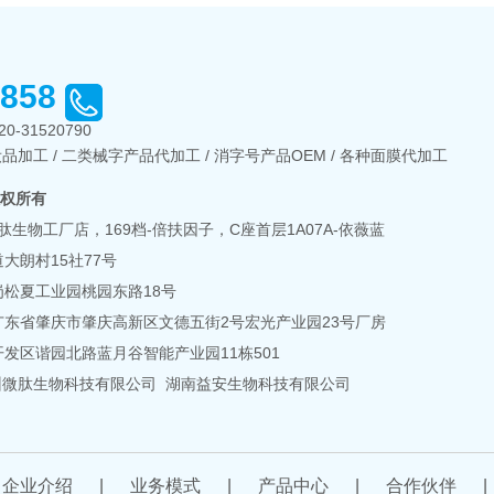
2858
20-31520790
品加工 / 二类械字产品代加工 / 消字号产品OEM / 各种面膜代加工
版权所有
肽生物工厂店，169档-倍扶因子，C座首层1A07A-依薇蓝
大朗村15社77号
松夏工业园桃园东路18号
广东省肇庆市肇庆高新区文德五街2号宏光产业园23号厂房
发区谐园北路蓝月谷智能产业园11栋501
州微肽生物科技有限公司
湖南益安生物科技有限公司
企业介绍
|
业务模式
|
产品中心
|
合作伙伴
|