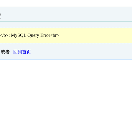
!
 MySQL Query Error<br>
或者
回到首页